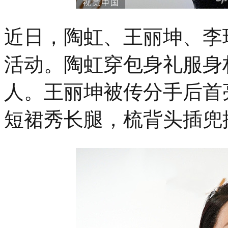
近日，陶虹、王丽坤、李
活动。陶虹穿包身礼服身
人。王丽坤被传分手后首
短裙秀长腿，梳背头插兜