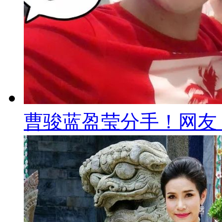
曹骏蓝盈莹分手！网友